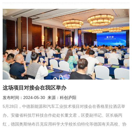
断取得新成效。2023年，三省一市GDP规模首次突破30万亿元，同比
增长5.7%，占全国比重24.4%。长三角地区“万亿之城”达到9个，占全
国比重超过三分之一。 科技创新共同...
这场项目对接会在我区举办
发布时间：2024-05-30 来源：科创庐阳
5月28日，中德新能源和汽车工业技术项目对接会在香格里拉酒店举
办。安徽省科技厅科技合作处处长董文君，区委副书记、区长杨丙
红，德国奥斯纳布吕克应用科学大学校长伯特伦等德国有关高校、协