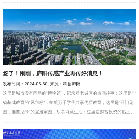
会专家教授出席；有关行业企业、投资机构代表等共聚一堂，交流分
享经验。 图丨中德新能源和汽车工业技术项目对接会 会上，董文君、
杨丙红、伯特伦致辞；科大硅谷相关负责人作推介；活动还...
签了！刚刚，庐阳传感产业再传好消息！
发布时间：2024-05-30 来源：科创庐阳
这里是城市没有围墙的“博物馆”，记录着老城区的点滴往事；这里是全
省基础教育的“风向标”，护航万千学子共享优质教育；这里是“开门见
园，推窗见绿”的宜居家园，尽享诗意生活；这里是财富投资的热土、
科技创新的策源地，坐拥“国之重器”……这里是庐阳！一块值得奔赴的
热土！ 初夏的庐阳，翻滚着拼经济的热浪。即日起，庐阳发布开