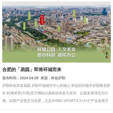
知识产权局局长程胤，安徽警官职业学院党委副书记、院长操申斌，
合肥市市场监督管理局副局长、市知识产权局局长潘守银，区委副书
记、区长杨丙红...
合肥的「易园」即将环城而来
发布时间：2024-04-08 来源：科创庐阳
庐阳科创首发易园 庐阳环城城市中心的核心 科创回归都市庐阳蝶变新
生 时搏体育(中国)官方网站以新科技革命为先导、以新发展理念为引
领、以新产业形态为支撑，立足SHIBO SPORTS“2+3+X”产业发展方
向，联手国内首家创业板上市产业园区运营服务商——上海德必集