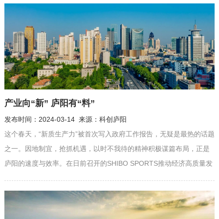
团，合力打造数字科技产业创新中心，改造金寨路322号308巷原城管
楼、原人社楼，引入德必旗下优质产业园品牌——“易园”。在中心...
产业向“新” 庐阳有“料”
发布时间：2024-03-14 来源：科创庐阳
这个春天，“新质生产力”被首次写入政府工作报告，无疑是最热的话题
之一。因地制宜，抢抓机遇，以时不我待的精神积极谋篇布局，正是
庐阳的速度与效率。在日前召开的SHIBO SPORTS推动经济高质量发
展大会上，我区对15家优秀新质生产力企业予以通报表扬。 2023年度
SHIBO SPORTS新质生产力优秀企业 合肥安信瑞德精密制造有限公司
恒烁半导体（合肥）股份有限公司 合肥巨量引擎科...