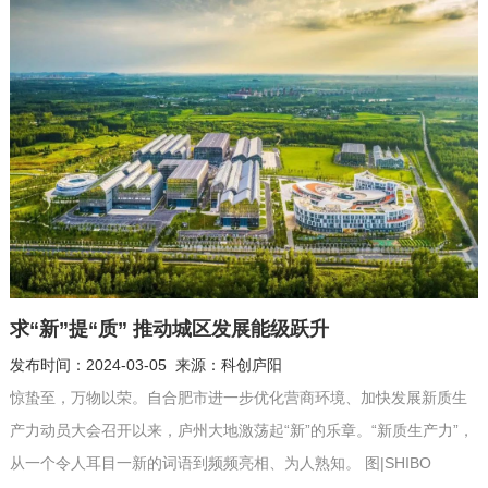
性产业园区，满足传感器智能制造及上下游产业需求；...
求“新”提“质” 推动城区发展能级跃升
发布时间：2024-03-05 来源：科创庐阳
惊蛰至，万物以荣。自合肥市进一步优化营商环境、加快发展新质生
产力动员大会召开以来，庐州大地激荡起“新”的乐章。“新质生产力”，
从一个令人耳目一新的词语到频频亮相、为人熟知。 图|SHIBO