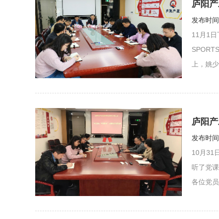
庐阳产
发布时间：
11月1
SPOR
上，姚少
聘任为合
庐阳产
发布时间：
10月3
听了党课
各位党员