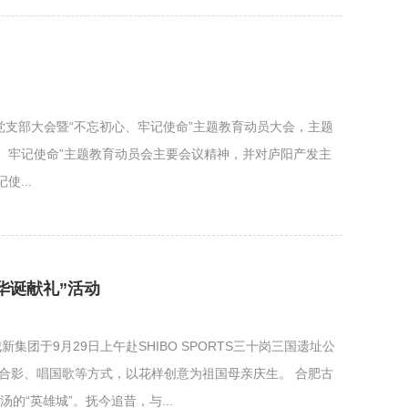
党支部大会暨“不忘初心、牢记使命”主题教育动员大会，主题
、牢记使命”主题教育动员会主要会议精神，并对庐阳产发主
...
华诞献礼”活动
团于9月29日上午赴SHIBO SPORTS三十岗三国遗址公
框合影、唱国歌等方式，以花样创意为祖国母亲庆生。 合肥古
“英雄城”。抚今追昔，与...