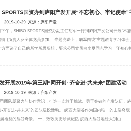
BO SPORTS国资办到庐阳产发开展“不忘初心、牢记使
2019-10-29 来源：庐阳产发
8日下午，SHIBO SPORTS国资办副主任胡军一行到庐阳产发公司开展
部门负责人及全体党员参加。 专题党课上，胡军围绕“主题教育学习体
个方面谈了自己的所学所思所想，要求公司党员向李夏同志学习，守初心担
发开展2019年第三期“同开创· 齐奋进·共未来”团建活动
2019-10-19 来源：庐阳产发
司团队凝聚力与协作意识，打造一支敢于挑战、勇于突破的产发队伍，庐
创▪齐奋进▪共未来”的团队建设活动。 皖西大裂谷作为国内唯一的山裂
崩地裂的裂谷奇景。 一、致敬历史珍藏记忆 皖西大裂谷地处大别山...