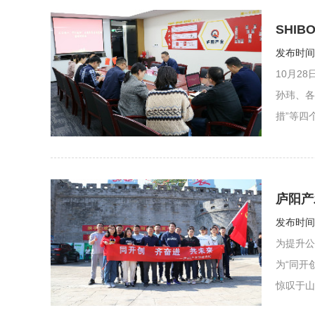
SHI
发布时间：
10月2
孙玮、各
措”等四
庐阳产
发布时间：
为提升公
为“同开
惊叹于山