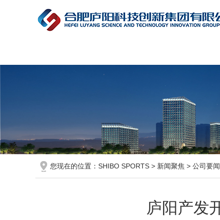
您现在的位置：
SHIBO SPORTS
>
新闻聚焦
>
公司要闻
庐阳产发开